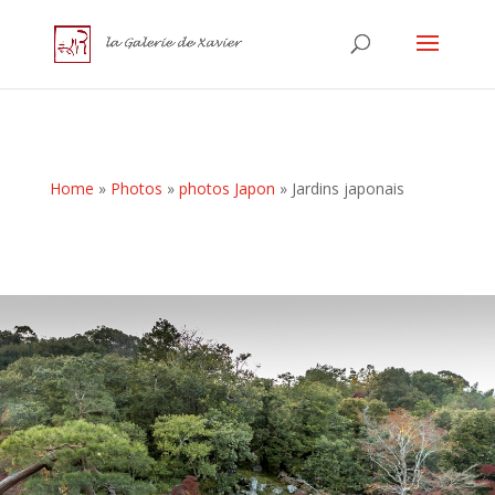
Home
»
Photos
»
photos Japon
»
Jardins japonais